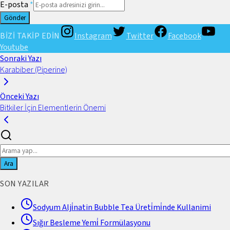
E-posta
*
Gönder
BİZİ TAKİP EDİN
Instagram
Twitter
Facebook
Youtube
Sonraki Yazı
Karabiber (Piperine)
Önceki Yazı
Bitkiler İçin Elementlerin Önemi
Ara
SON YAZILAR
Sodyum Alji̇natin Bubble Tea Üreti̇mi̇nde Kullanimi
Sığır Besleme Yemi̇ Formülasyonu