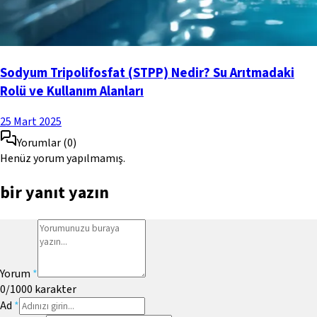
Sodyum Tripolifosfat (STPP) Nedir? Su Arıtmadaki
Rolü ve Kullanım Alanları
25 Mart 2025
Yorumlar
(
0
)
Henüz yorum yapılmamış.
bir yanıt yazın
Yorum
*
0
/1000
karakter
Ad
*