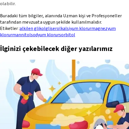
olabilir.
Buradaki tüm bilgiler, alanında Uzman kişi ve Profesyoneller
tarafından mevzuata uygun şekilde kullanılmalıdır.
Etiketler :
alkilen glikol
gliserol
kalsiyum klorur
magnezyum
klorur
mannitol
sodyum klorur
sorbitol
İlginizi çekebilecek diğer yazılarımız