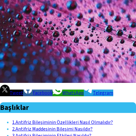
Tweet
Facebook
WhatsApp
Telegram
Başlıklar
1
.
Antifriz Bileşiminin Özellikleri Nasıl Olmalıdır?
2
.
Antifriz Maddesinin Bileşimi Nasıldır?
3
.
Antifriz Bileşiminin Etkileri Nasıldır?