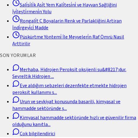
Sali̇si̇li̇k Asi̇t Yem Kali̇tesi̇ni̇ ve Hayvan Sağliğini
İyi̇leşti̇rmeni̇n Yolu
Rongali̇t C Boyalarin Renk ve Parlakliğini Artiran
İndi̇rgeyi̇ci̇ Madde
Püskürtme Yöntemi̇ İle Meyveleri̇n Raf Ömrü Nasil
Arttirilir
SON YORUMLAR
Merhaba, Hidrojen Peroksit oksijenli su&#8217;dur.
Seyreltik Hidrojen
...
Eve aldığım sebzeleri dezenfekte etmekte hidrojen
peroksit kullanımı s
...
Urun ve sevkiyat konusunda basarili, kimyasal ve
hammadde sektöründe ş
...
Kimyasal hammadde sektöründe hızlı ve güvenilir firma
olduğunu kanıtla
...
Cok bilgilendirici