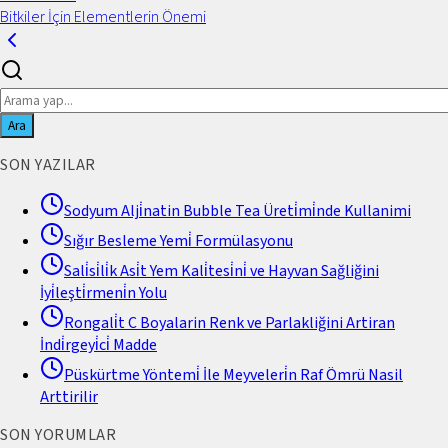
Bitkiler İçin Elementlerin Önemi
Ara
SON YAZILAR
Sodyum Alji̇natin Bubble Tea Üreti̇mi̇nde Kullanimi
Sığır Besleme Yemi̇ Formülasyonu
Sali̇si̇li̇k Asi̇t Yem Kali̇tesi̇ni̇ ve Hayvan Sağliğini
İyi̇leşti̇rmeni̇n Yolu
Rongali̇t C Boyalarin Renk ve Parlakliğini Artiran
İndi̇rgeyi̇ci̇ Madde
Püskürtme Yöntemi̇ İle Meyveleri̇n Raf Ömrü Nasil
Arttirilir
SON YORUMLAR