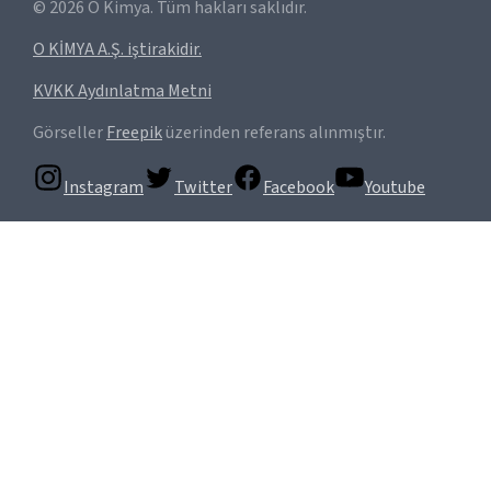
©
2026
O Kimya. Tüm hakları saklıdır.
O KİMYA A.Ş. iştirakidir.
KVKK Aydınlatma Metni
Görseller
Freepik
üzerinden referans alınmıştır.
Instagram
Twitter
Facebook
Youtube