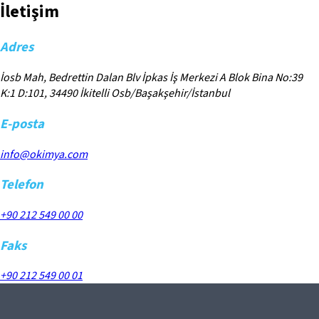
İletişim
Adres
İosb Mah, Bedrettin Dalan Blv İpkas İş Merkezi A Blok Bina No:39
K:1 D:101, 34490 İkitelli Osb/Başakşehir/İstanbul
E-posta
info@okimya.com
Telefon
+90 212 549 00 00
Faks
+90 212 549 00 01