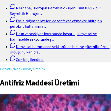
Merhaba, Hidrojen Peroksit oksijenli su&#8217;dur.
Seyreltik Hidrojen
...
Eve aldığım sebzeleri dezenfekte etmekte hidrojen
peroksit kullanımı s
...
Urun ve sevkiyat konusunda basarili, kimyasal ve
hammadde sektöründe ş
...
Kimyasal hammadde sektöründe hızlı ve güvenilir firma
olduğunu kanıtla
...
Cok bilgilendirici
Formül
/
Reaksiyon
/
Üretim
Antifriz Maddesi Üretimi