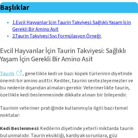
Başlıklar
1
.
Evcil Hayvanlar İçin Taurin Takviyesi: Sağlıklı Yaşam İçin
Gerekli Bir Amino Asit
2
.
Taurin Takviyesi Sıvı Formülasyon Örneği:
Evcil Hayvanlar İçin Taurin Takviyesi: Sağlıklı
Yaşam İçin Gerekli Bir Amino Asit
Taurin
, genellikle kedi ve bazı köpek türlerinin diyetinde
önemli bir amino asittir. Kediler, taurini sentezleyemezler ve
bu nedenle dışarıdan almaları gerekir. Veterinerlikte taurin,
özellikle kedi beslenmesinde dikkate alınan bir bileşendir.
Taurinin veteriner pratiğinde kullanımıyla ilgili bazı temel
noktalar:
Kedi Beslenmesi:
Kedilerin diyetinde yeterli miktarda taurin
bulunmalıdır. Taurin eksikliği, kardiyak sorunlara, göz