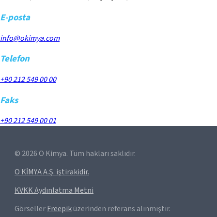
E-posta
info@okimya.com
Telefon
+90 212 549 00 00
Faks
+90 212 549 00 01
©
2026
O Kimya. Tüm hakları saklıdır.
O KİMYA A.Ş. iştirakidir.
KVKK Aydınlatma Metni
Görseller
Freepik
üzerinden referans alınmıştır.