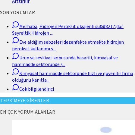
Arttirilir
SON YORUMLAR
Merhaba, Hidrojen Peroksit oksijenli su&#8217;dur.
Seyreltik Hidrojen
...
Eve aldığım sebzeleri dezenfekte etmekte hidrojen
peroksit kullanımı s
...
Urun ve sevkiyat konusunda basarili, kimyasal ve
hammadde sektöründe ş
...
Kimyasal hammadde sektöründe hızlı ve güvenilir firma
olduğunu kanıtla
...
Cok bilgilendirici
TEPKİMEYE GİRENLER
EN ÇOK YORUM ALANLAR