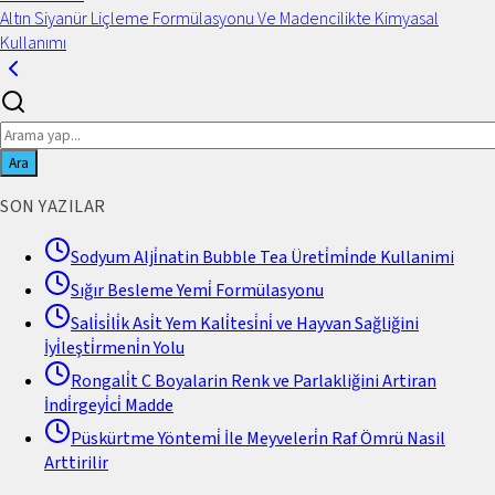
Altın Siyanür Liçleme Formülasyonu Ve Madencilikte Kimyasal
Kullanımı
Ara
SON YAZILAR
Sodyum Alji̇natin Bubble Tea Üreti̇mi̇nde Kullanimi
Sığır Besleme Yemi̇ Formülasyonu
Sali̇si̇li̇k Asi̇t Yem Kali̇tesi̇ni̇ ve Hayvan Sağliğini
İyi̇leşti̇rmeni̇n Yolu
Rongali̇t C Boyalarin Renk ve Parlakliğini Artiran
İndi̇rgeyi̇ci̇ Madde
Püskürtme Yöntemi̇ İle Meyveleri̇n Raf Ömrü Nasil
Arttirilir