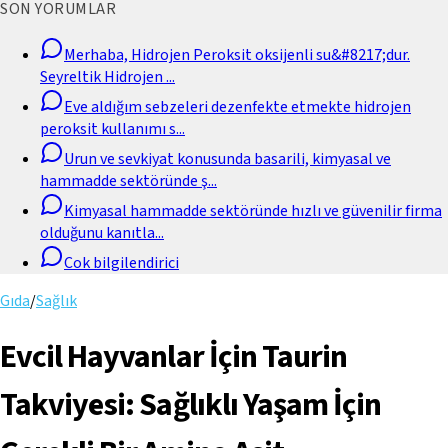
SON YORUMLAR
Merhaba, Hidrojen Peroksit oksijenli su&#8217;dur.
Seyreltik Hidrojen
...
Eve aldığım sebzeleri dezenfekte etmekte hidrojen
peroksit kullanımı s
...
Urun ve sevkiyat konusunda basarili, kimyasal ve
hammadde sektöründe ş
...
Kimyasal hammadde sektöründe hızlı ve güvenilir firma
olduğunu kanıtla
...
Cok bilgilendirici
Gıda
/
Sağlık
Evcil Hayvanlar İçin Taurin
Takviyesi: Sağlıklı Yaşam İçin