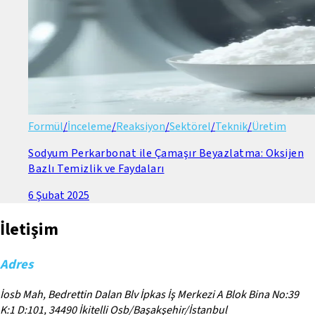
Formül
/
İnceleme
/
Reaksiyon
/
Sektörel
/
Teknik
/
Üretim
Sodyum Perkarbonat ile Çamaşır Beyazlatma: Oksijen
Bazlı Temizlik ve Faydaları
6 Şubat 2025
İletişim
Adres
İosb Mah, Bedrettin Dalan Blv İpkas İş Merkezi A Blok Bina No:39
K:1 D:101, 34490 İkitelli Osb/Başakşehir/İstanbul