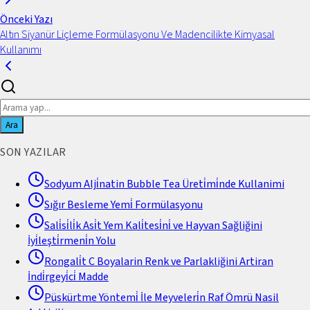
Önceki Yazı
Altın Siyanür Liçleme Formülasyonu Ve Madencilikte Kimyasal
Kullanımı
Ara
SON YAZILAR
Sodyum Alji̇natin Bubble Tea Üreti̇mi̇nde Kullanimi
Sığır Besleme Yemi̇ Formülasyonu
Sali̇si̇li̇k Asi̇t Yem Kali̇tesi̇ni̇ ve Hayvan Sağliğini
İyi̇leşti̇rmeni̇n Yolu
Rongali̇t C Boyalarin Renk ve Parlakliğini Artiran
İndi̇rgeyi̇ci̇ Madde
Püskürtme Yöntemi̇ İle Meyveleri̇n Raf Ömrü Nasil