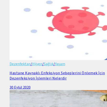
Dezenfektan
/
Hijyen
/
Sağlık
/
Yaşam
Hastane Kaynaklı Enfeksiyon Sebeplerini Önlemek İçin
Dezenfeksiyon İşlemleri Nelerdir
30 Eylül 2020