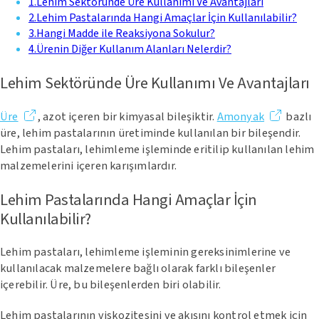
1
.
Lehim Sektöründe Üre Kullanımı Ve Avantajları
2
.
Lehim Pastalarında Hangi Amaçlar İçin Kullanılabilir?
3
.
Hangi Madde ile Reaksiyona Sokulur?
4
.
Ürenin Diğer Kullanım Alanları Nelerdir?
Lehim Sektöründe Üre Kullanımı Ve Avantajları
Üre
, azot içeren bir kimyasal bileşiktir.
Amonyak
bazlı
üre, lehim pastalarının üretiminde kullanılan bir bileşendir.
Lehim pastaları, lehimleme işleminde eritilip kullanılan lehim
malzemelerini içeren karışımlardır.
Lehim Pastalarında Hangi Amaçlar İçin
Kullanılabilir?
Lehim pastaları, lehimleme işleminin gereksinimlerine ve
kullanılacak malzemelere bağlı olarak farklı bileşenler
içerebilir. Üre, bu bileşenlerden biri olabilir.
Lehim pastalarının viskozitesini ve akışını kontrol etmek için