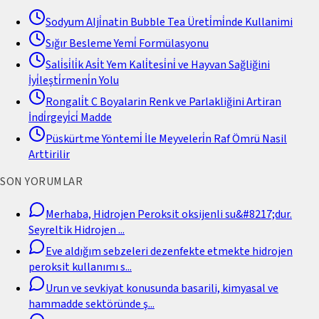
Sodyum Alji̇natin Bubble Tea Üreti̇mi̇nde Kullanimi
Sığır Besleme Yemi̇ Formülasyonu
Sali̇si̇li̇k Asi̇t Yem Kali̇tesi̇ni̇ ve Hayvan Sağliğini
İyi̇leşti̇rmeni̇n Yolu
Rongali̇t C Boyalarin Renk ve Parlakliğini Artiran
İndi̇rgeyi̇ci̇ Madde
Püskürtme Yöntemi̇ İle Meyveleri̇n Raf Ömrü Nasil
Arttirilir
SON YORUMLAR
Merhaba, Hidrojen Peroksit oksijenli su&#8217;dur.
Seyreltik Hidrojen
...
Eve aldığım sebzeleri dezenfekte etmekte hidrojen
peroksit kullanımı s
...
Urun ve sevkiyat konusunda basarili, kimyasal ve
hammadde sektöründe ş
...