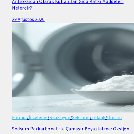
Antioksidan Olarak Kullanılan Gıda Katkı Maddeleri
Nelerdir?
29 Ağustos 2020
Formül
/
İnceleme
/
Reaksiyon
/
Sektörel
/
Teknik
/
Üretim
Sodyum Perkarbonat ile Çamaşır Beyazlatma: Oksijen