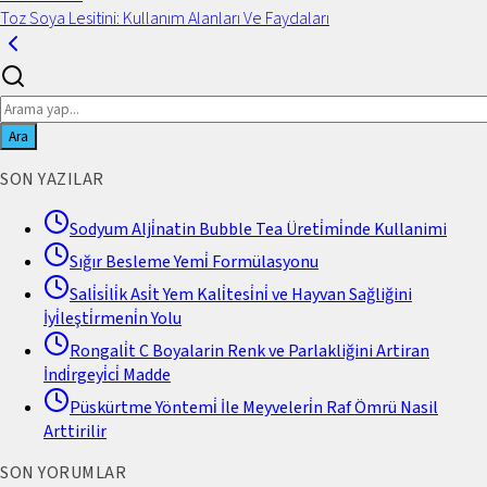
Toz Soya Lesitini: Kullanım Alanları Ve Faydaları
Ara
SON YAZILAR
Sodyum Alji̇natin Bubble Tea Üreti̇mi̇nde Kullanimi
Sığır Besleme Yemi̇ Formülasyonu
Sali̇si̇li̇k Asi̇t Yem Kali̇tesi̇ni̇ ve Hayvan Sağliğini
İyi̇leşti̇rmeni̇n Yolu
Rongali̇t C Boyalarin Renk ve Parlakliğini Artiran
İndi̇rgeyi̇ci̇ Madde
Püskürtme Yöntemi̇ İle Meyveleri̇n Raf Ömrü Nasil
Arttirilir
SON YORUMLAR