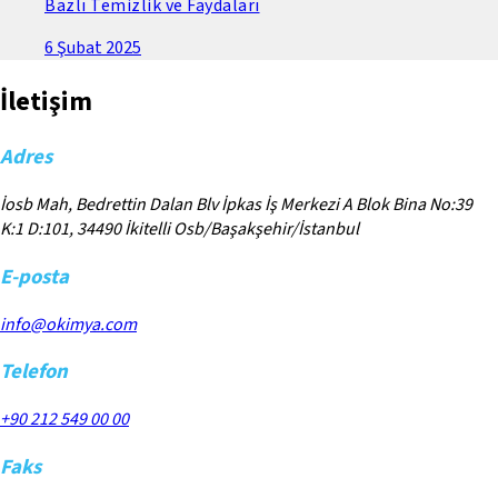
Bazlı Temizlik ve Faydaları
6 Şubat 2025
İletişim
Adres
İosb Mah, Bedrettin Dalan Blv İpkas İş Merkezi A Blok Bina No:39
K:1 D:101, 34490 İkitelli Osb/Başakşehir/İstanbul
E-posta
info@okimya.com
Telefon
+90 212 549 00 00
Faks