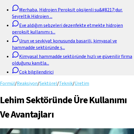
Merhaba, Hidrojen Peroksit oksijenli su&#8217;dur.
Seyreltik Hidrojen
...
Eve aldığım sebzeleri dezenfekte etmekte hidrojen
peroksit kullanımı s
...
Urun ve sevkiyat konusunda basarili, kimyasal ve
hammadde sektöründe ş
...
Kimyasal hammadde sektöründe hızlı ve güvenilir firma
olduğunu kanıtla
...
Cok bilgilendirici
Formül
/
Reaksiyon
/
Sektörel
/
Teknik
/
Üretim
Lehim Sektöründe Üre Kullanımı
Ve Avantajları