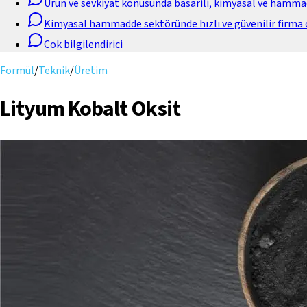
Urun ve sevkiyat konusunda basarili, kimyasal ve hamm
Kimyasal hammadde sektöründe hızlı ve güvenilir firma 
Cok bilgilendirici
Formül
/
Teknik
/
Üretim
Lityum Kobalt Oksit