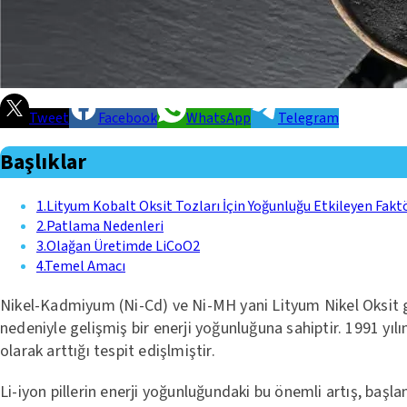
Tweet
Facebook
WhatsApp
Telegram
Başlıklar
1
.
Lityum Kobalt Oksit Tozları İçin Yoğunluğu Etkileyen Fakt
2
.
Patlama Nedenleri
3
.
Olağan Üretimde LiCoO2
4
.
Temel Amacı
Nikel-Kadmiyum (Ni-Cd) ve Ni-MH yani Lityum Nikel Oksit gibi 
nedeniyle gelişmiş bir enerji yoğunluğuna sahiptir. 1991 yılın
olarak arttığı tespit edişlmiştir.
Li-iyon pillerin enerji yoğunluğundaki bu önemli artış, baş