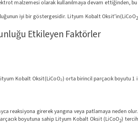
if elektrot malzemesi olarak kullanılmaya devam ettiğinden, 
ğunun iyi bir göstergesidir. Lityum Kobalt Oksit’in(LiCoO
ğunluğu Etkileyen Faktörler
ityum Kobalt Oksit(LiCoO₂) orta birincil parçacık boyutu 1 i
kolayca reaksiyona girerek yangına veya patlamaya neden olur
l parçacık boyutuna sahip Lityum Kobalt Oksit (LiCoO
) tercih
2