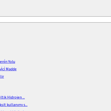
meni̇n Yolu
i̇ci̇ Madde
lir
eltik Hidrojen
...
sit kullanımı s
...