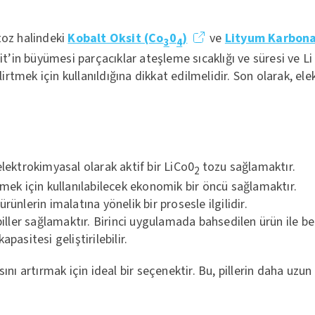
toz halindeki
Kobalt Oksit (Co
0
)
ve
Lityum Karbona
3
4
it’in büyümesi parçacıklar ateşleme sıcaklığı ve süresi ve Li
lirtmek için kullanıldığına dikkat edilmelidir. Son olarak, e
elektrokimyasal olarak aktif bir LiCo0
tozu sağlamaktır.
2
etmek için kullanılabilecek ekonomik bir öncü sağlamaktır.
rünlerin imalatına yönelik bir prosesle ilgilidir.
piller sağlamaktır. Birinci uygulamada bahsedilen ürün ile bel
pasitesi geliştirilebilir.
ını artırmak için ideal bir seçenektir. Bu, pillerin daha uz