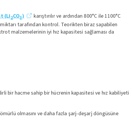
t (Li
CO
)
karıştırılır ve ardından 800°C ile 1100°C
2
3
 miktarı tarafından kontrol. Teorikten biraz sapabilen
lektrot malzemelerinin iyi hız kapasitesi sağlaması da
irli bir hacme sahip bir hücrenin kapasitesi ve hız kabiliyeti
un ömürlü olmasını ve daha fazla şarj-deşarj döngüsüne