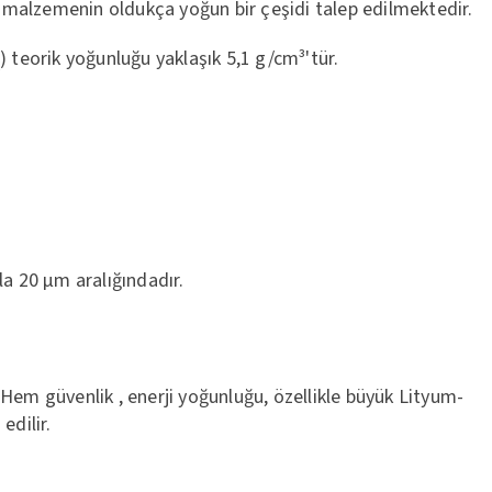
bu malzemenin oldukça yoğun bir çeşidi talep edilmektedir.
) teorik yoğunluğu yaklaşık 5,1 g/cm³'tür.
2
la 20 μm aralığındadır.
.Hem güvenlik , enerji yoğunluğu, özellikle büyük Lityum-
 edilir.