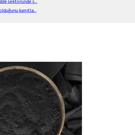
adde sektöründe ş
...
olduğunu kanıtla
...