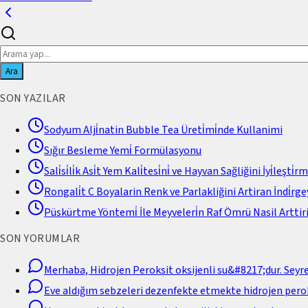
Ara
SON YAZILAR
Sodyum Alji̇natin Bubble Tea Üreti̇mi̇nde Kullanimi
Sığır Besleme Yemi̇ Formülasyonu
Sali̇si̇li̇k Asi̇t Yem Kali̇tesi̇ni̇ ve Hayvan Sağliğini İyi̇leşti̇r
Rongali̇t C Boyalarin Renk ve Parlakliğini Artiran İndi̇rgey
Püskürtme Yöntemi̇ İle Meyveleri̇n Raf Ömrü Nasil Arttiri
SON YORUMLAR
Merhaba, Hidrojen Peroksit oksijenli su&#8217;dur. Seyr
Eve aldığım sebzeleri dezenfekte etmekte hidrojen perok