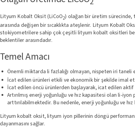
2
Lityum Kobalt Oksit (LiCoO
) olağan bir üretim sürecinde, 
2
arasında değişen bir sıcaklıkta ateşlenir. Lityum Kobalt Oks
stokiyometrilere sahip çok çeşitli lityum kobalt oksitleri be
beklentiler arasındadır.
Temel Amacı
Önemli miktarda li fazlalığı olmayan, nispeten iri taneli 
İcat edilen ürünleri etkili ve ekonomik bir şekilde imal 
İcat edilen öncü ürünlerden başlayarak, icat edilen aktif ü
Artırılmış enerji yoğunluğu ve hız kapasitesi olan li-iyon 
arttırılabilmektedir. Bu nedenle, enerji yoğunluğu ve hız ka
Lityum kobalt oksit, lityum iyon pillerinin döngü performans
dayanmasını sağlar.