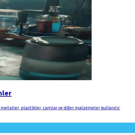
nler
 metaller, plastikler, camlar ve diğer malzemeler kullanılır.