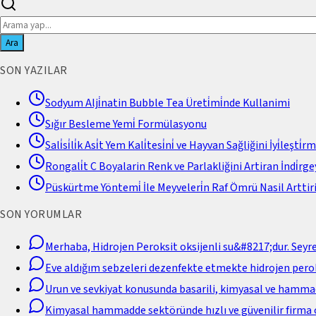
Ara
SON YAZILAR
Sodyum Alji̇natin Bubble Tea Üreti̇mi̇nde Kullanimi
Sığır Besleme Yemi̇ Formülasyonu
Sali̇si̇li̇k Asi̇t Yem Kali̇tesi̇ni̇ ve Hayvan Sağliğini İyi̇leşti̇r
Rongali̇t C Boyalarin Renk ve Parlakliğini Artiran İndi̇rgey
Püskürtme Yöntemi̇ İle Meyveleri̇n Raf Ömrü Nasil Arttiri
SON YORUMLAR
Merhaba, Hidrojen Peroksit oksijenli su&#8217;dur. Seyr
Eve aldığım sebzeleri dezenfekte etmekte hidrojen perok
Urun ve sevkiyat konusunda basarili, kimyasal ve hamm
Kimyasal hammadde sektöründe hızlı ve güvenilir firma 