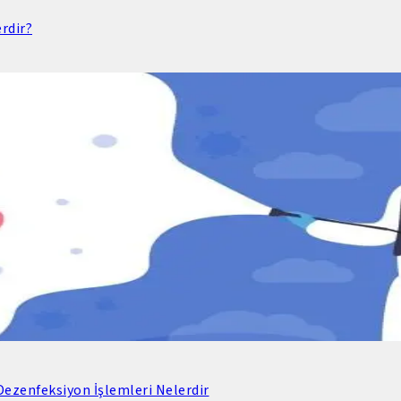
rdir?
ezenfeksiyon İşlemleri Nelerdir