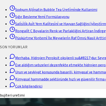
Sodyum Alji̇natin Bubble Tea Üreti̇mi̇nde Kullanimi
Sığır Besleme Yemi̇ Formülasyonu
Sali̇si̇li̇k Asi̇t Yem Kali̇tesi̇ni̇ ve Hayvan Sağliğini İyi̇leşti̇r
Rongali̇t C Boyalarin Renk ve Parlakliğini Artiran İndi̇rgey
Püskürtme Yöntemi̇ İle Meyveleri̇n Raf Ömrü Nasil Arttiri
SON YORUMLAR
Merhaba, Hidrojen Peroksit oksijenli su&#8217;dur. Seyr
Eve aldığım sebzeleri dezenfekte etmekte hidrojen perok
Urun ve sevkiyat konusunda basarili, kimyasal ve hamm
Kimyasal hammadde sektöründe hızlı ve güvenilir firma 
Cok bilgilendirici
bujiteri uretimi