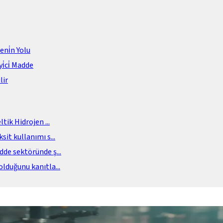
meni̇n Yolu
i̇ci̇ Madde
lir
eltik Hidrojen
...
sit kullanımı s
...
adde sektöründe ş
...
olduğunu kanıtla
...