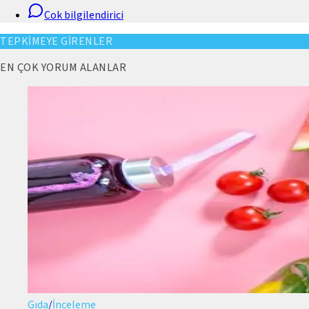
Cok bilgilendirici
TEPKİMEYE GİRENLER
EN ÇOK YORUM ALANLAR
Gıda
/
İnceleme