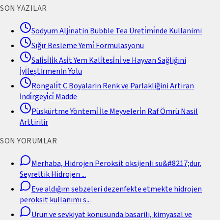
SON YAZILAR
Sodyum Alji̇natin Bubble Tea Üreti̇mi̇nde Kullanimi
Sığır Besleme Yemi̇ Formülasyonu
Sali̇si̇li̇k Asi̇t Yem Kali̇tesi̇ni̇ ve Hayvan Sağliğini
İyi̇leşti̇rmeni̇n Yolu
Rongali̇t C Boyalarin Renk ve Parlakliğini Artiran
İndi̇rgeyi̇ci̇ Madde
Püskürtme Yöntemi̇ İle Meyveleri̇n Raf Ömrü Nasil
Arttirilir
SON YORUMLAR
Merhaba, Hidrojen Peroksit oksijenli su&#8217;dur.
Seyreltik Hidrojen
...
Eve aldığım sebzeleri dezenfekte etmekte hidrojen
peroksit kullanımı s
...
Urun ve sevkiyat konusunda basarili, kimyasal ve