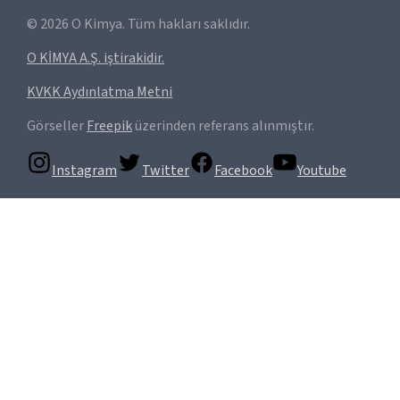
©
2026
O Kimya. Tüm hakları saklıdır.
O KİMYA A.Ş. iştirakidir.
KVKK Aydınlatma Metni
Görseller
Freepik
üzerinden referans alınmıştır.
Instagram
Twitter
Facebook
Youtube