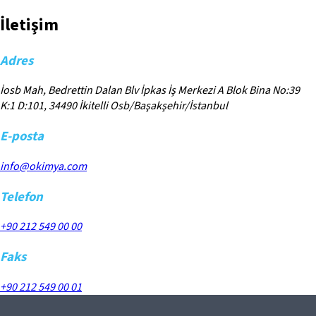
İletişim
Adres
İosb Mah, Bedrettin Dalan Blv İpkas İş Merkezi A Blok Bina No:39
K:1 D:101, 34490 İkitelli Osb/Başakşehir/İstanbul
E-posta
info@okimya.com
Telefon
+90 212 549 00 00
Faks
+90 212 549 00 01