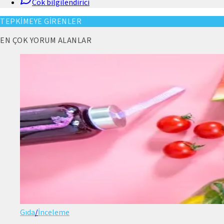
Cok bilgilendirici
TEPKİMEYE GİRENLER
EN ÇOK YORUM ALANLAR
Gıda
/
İnceleme