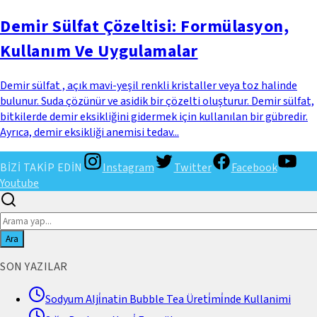
Demir Sülfat Çözeltisi: Formülasyon,
Kullanım Ve Uygulamalar
Demir sülfat , açık mavi-yeşil renkli kristaller veya toz halinde
bulunur. Suda çözünür ve asidik bir çözelti oluşturur. Demir sülfat,
bitkilerde demir eksikliğini gidermek için kullanılan bir gübredir.
Ayrıca, demir eksikliği anemisi tedav...
BİZİ TAKİP EDİN
Instagram
Twitter
Facebook
Youtube
Ara
SON YAZILAR
Sodyum Alji̇natin Bubble Tea Üreti̇mi̇nde Kullanimi