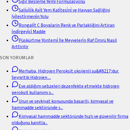
Sığır Besleme Yemi̇ Formülasyonu
Sali̇si̇li̇k Asi̇t Yem Kali̇tesi̇ni̇ ve Hayvan Sağliğini
İyi̇leşti̇rmeni̇n Yolu
Rongali̇t C Boyalarin Renk ve Parlakliğini Artiran
İndi̇rgeyi̇ci̇ Madde
Püskürtme Yöntemi̇ İle Meyveleri̇n Raf Ömrü Nasil
Arttirilir
SON YORUMLAR
Merhaba, Hidrojen Peroksit oksijenli su&#8217;dur.
Seyreltik Hidrojen
...
Eve aldığım sebzeleri dezenfekte etmekte hidrojen
peroksit kullanımı s
...
Urun ve sevkiyat konusunda basarili, kimyasal ve
hammadde sektöründe ş
...
Kimyasal hammadde sektöründe hızlı ve güvenilir firma
olduğunu kanıtla
...