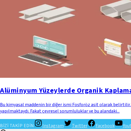
Alüminyum Yüzeylerde Organik Kaplama
Bu kimyasal maddenin bir diğer ismi Fosforöz asit olarak belirti
yapılmaktaydı. Fakat çevresel sorumluluklar ve bu alandaki...
BİZİ TAKİP EDİN
Instagram
Twitter
Facebook
You