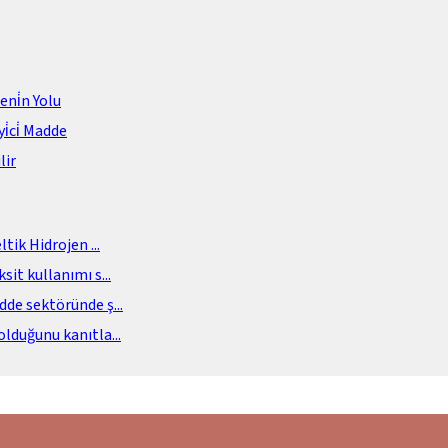
meni̇n Yolu
i̇ci̇ Madde
lir
eltik Hidrojen
...
sit kullanımı s
...
adde sektöründe ş
...
olduğunu kanıtla
...