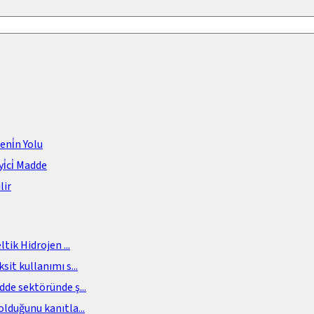
meni̇n Yolu
i̇ci̇ Madde
lir
eltik Hidrojen
...
sit kullanımı s
...
adde sektöründe ş
...
olduğunu kanıtla
...