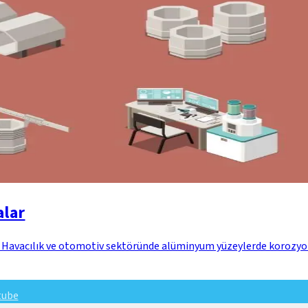
lar
lir. Havacılık ve otomotiv sektöründe alüminyum yüzeylerde koroz
tube