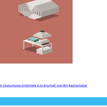
yon oluşumunu önlemek için kromat içerikli kaplamalar