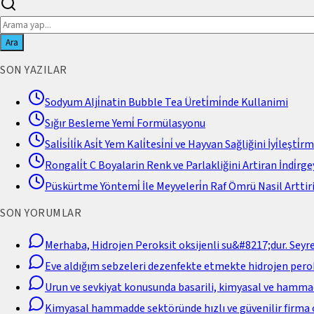
Ara
SON YAZILAR
Sodyum Alji̇natin Bubble Tea Üreti̇mi̇nde Kullanimi
Sığır Besleme Yemi̇ Formülasyonu
Sali̇si̇li̇k Asi̇t Yem Kali̇tesi̇ni̇ ve Hayvan Sağliğini İyi̇leşti̇r
Rongali̇t C Boyalarin Renk ve Parlakliğini Artiran İndi̇rgey
Püskürtme Yöntemi̇ İle Meyveleri̇n Raf Ömrü Nasil Arttiri
SON YORUMLAR
Merhaba, Hidrojen Peroksit oksijenli su&#8217;dur. Seyr
Eve aldığım sebzeleri dezenfekte etmekte hidrojen perok
Urun ve sevkiyat konusunda basarili, kimyasal ve hamm
Kimyasal hammadde sektöründe hızlı ve güvenilir firma 