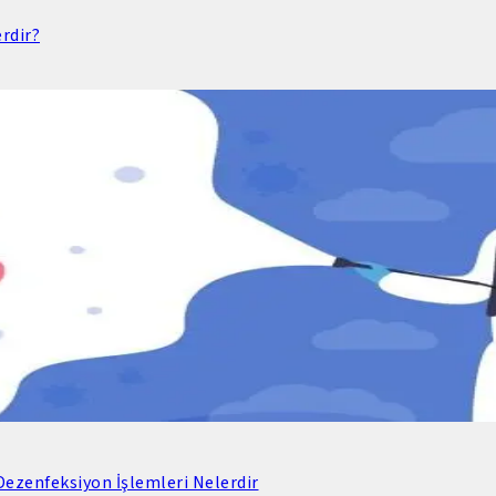
rdir?
ezenfeksiyon İşlemleri Nelerdir