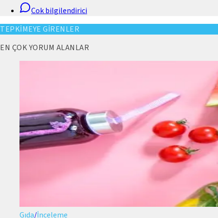
Cok bilgilendirici
TEPKİMEYE GİRENLER
EN ÇOK YORUM ALANLAR
Gıda
/
İnceleme