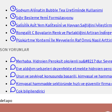
Sodyum Alji̇natin Bubble Tea Üreti̇mi̇nde Kullanimi
Sığır Besleme Yemi̇ Formülasyonu
Sali̇si̇li̇k Asi̇t Yem Kali̇tesi̇ni̇ ve Hayvan Sağliğini İyi̇leşti̇r
Rongali̇t C Boyalarin Renk ve Parlakliğini Artiran İndi̇rgey
Püskürtme Yöntemi̇ İle Meyveleri̇n Raf Ömrü Nasil Arttiri
SON YORUMLAR
Merhaba, Hidrojen Peroksit oksijenli su&#8217;dur. Seyr
Eve aldığım sebzeleri dezenfekte etmekte hidrojen perok
Urun ve sevkiyat konusunda basarili, kimyasal ve hamm
Kimyasal hammadde sektöründe hızlı ve güvenilir firma 
Cok bilgilendirici
detapo