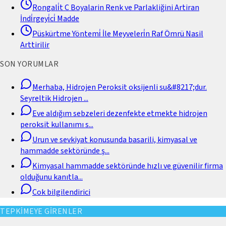
Rongali̇t C Boyalarin Renk ve Parlakliğini Artiran
İndi̇rgeyi̇ci̇ Madde
Püskürtme Yöntemi̇ İle Meyveleri̇n Raf Ömrü Nasil
Arttirilir
SON YORUMLAR
Merhaba, Hidrojen Peroksit oksijenli su&#8217;dur.
Seyreltik Hidrojen
...
Eve aldığım sebzeleri dezenfekte etmekte hidrojen
peroksit kullanımı s
...
Urun ve sevkiyat konusunda basarili, kimyasal ve
hammadde sektöründe ş
...
Kimyasal hammadde sektöründe hızlı ve güvenilir firma
olduğunu kanıtla
...
Cok bilgilendirici
TEPKİMEYE GİRENLER