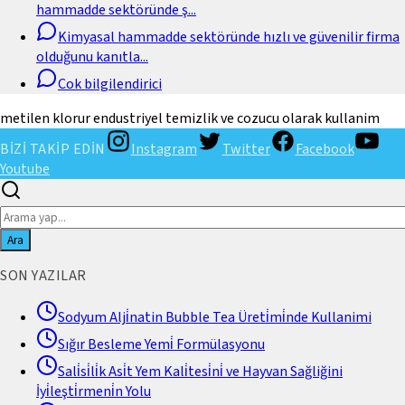
hammadde sektöründe ş
...
Kimyasal hammadde sektöründe hızlı ve güvenilir firma
olduğunu kanıtla
...
Cok bilgilendirici
metilen klorur endustriyel temizlik ve cozucu olarak kullanim
BİZİ TAKİP EDİN
Instagram
Twitter
Facebook
Youtube
Ara
SON YAZILAR
Sodyum Alji̇natin Bubble Tea Üreti̇mi̇nde Kullanimi
Sığır Besleme Yemi̇ Formülasyonu
Sali̇si̇li̇k Asi̇t Yem Kali̇tesi̇ni̇ ve Hayvan Sağliğini
İyi̇leşti̇rmeni̇n Yolu