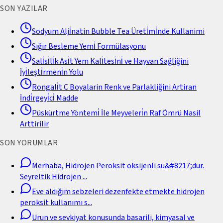
SON YAZILAR
Sodyum Alji̇natin Bubble Tea Üreti̇mi̇nde Kullanimi
Sığır Besleme Yemi̇ Formülasyonu
Sali̇si̇li̇k Asi̇t Yem Kali̇tesi̇ni̇ ve Hayvan Sağliğini
İyi̇leşti̇rmeni̇n Yolu
Rongali̇t C Boyalarin Renk ve Parlakliğini Artiran
İndi̇rgeyi̇ci̇ Madde
Püskürtme Yöntemi̇ İle Meyveleri̇n Raf Ömrü Nasil
Arttirilir
SON YORUMLAR
Merhaba, Hidrojen Peroksit oksijenli su&#8217;dur.
Seyreltik Hidrojen
...
Eve aldığım sebzeleri dezenfekte etmekte hidrojen
peroksit kullanımı s
...
Urun ve sevkiyat konusunda basarili, kimyasal ve