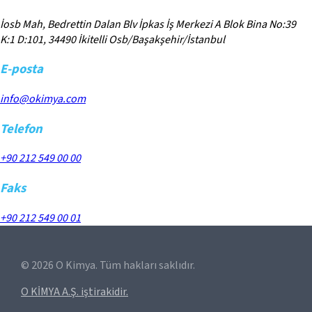
İosb Mah, Bedrettin Dalan Blv İpkas İş Merkezi A Blok Bina No:39
K:1 D:101, 34490 İkitelli Osb/Başakşehir/İstanbul
E-posta
info@okimya.com
Telefon
+90 212 549 00 00
Faks
+90 212 549 00 01
©
2026
O Kimya. Tüm hakları saklıdır.
O KİMYA A.Ş. iştirakidir.