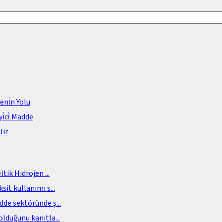
meni̇n Yolu
i̇ci̇ Madde
lir
eltik Hidrojen
...
sit kullanımı s
...
adde sektöründe ş
...
olduğunu kanıtla
...