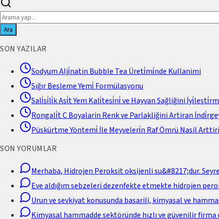
Ara
SON YAZILAR
Sodyum Alji̇natin Bubble Tea Üreti̇mi̇nde Kullanimi
Sığır Besleme Yemi̇ Formülasyonu
Sali̇si̇li̇k Asi̇t Yem Kali̇tesi̇ni̇ ve Hayvan Sağliğini İyi̇leşti̇r
Rongali̇t C Boyalarin Renk ve Parlakliğini Artiran İndi̇rgey
Püskürtme Yöntemi̇ İle Meyveleri̇n Raf Ömrü Nasil Arttiri
SON YORUMLAR
Merhaba, Hidrojen Peroksit oksijenli su&#8217;dur. Seyr
Eve aldığım sebzeleri dezenfekte etmekte hidrojen perok
Urun ve sevkiyat konusunda basarili, kimyasal ve hamm
Kimyasal hammadde sektöründe hızlı ve güvenilir firma 