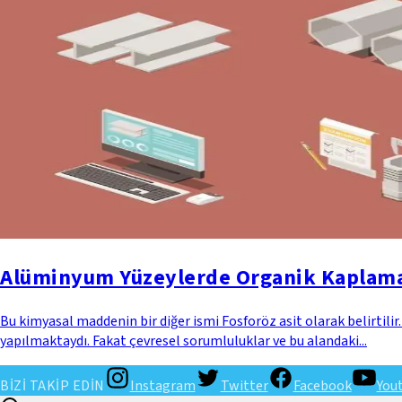
Alüminyum Yüzeylerde Organik Kaplama
Bu kimyasal maddenin bir diğer ismi Fosforöz asit olarak belirti
yapılmaktaydı. Fakat çevresel sorumluluklar ve bu alandaki...
BİZİ TAKİP EDİN
Instagram
Twitter
Facebook
You