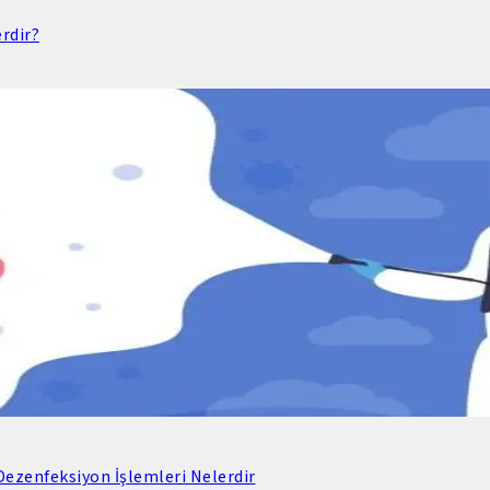
rdir?
ezenfeksiyon İşlemleri Nelerdir