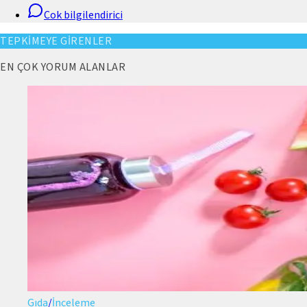
Cok bilgilendirici
TEPKİMEYE GİRENLER
EN ÇOK YORUM ALANLAR
Gıda
/
İnceleme