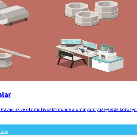
lar
lir. Havacılık ve otomotiv sektöründe alüminyum yüzeylerde koroz
tube