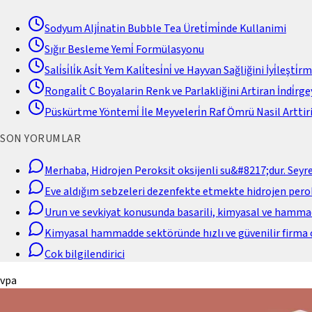
Sodyum Alji̇natin Bubble Tea Üreti̇mi̇nde Kullanimi
Sığır Besleme Yemi̇ Formülasyonu
Sali̇si̇li̇k Asi̇t Yem Kali̇tesi̇ni̇ ve Hayvan Sağliğini İyi̇leşti̇r
Rongali̇t C Boyalarin Renk ve Parlakliğini Artiran İndi̇rgey
Püskürtme Yöntemi̇ İle Meyveleri̇n Raf Ömrü Nasil Arttiri
SON YORUMLAR
Merhaba, Hidrojen Peroksit oksijenli su&#8217;dur. Seyr
Eve aldığım sebzeleri dezenfekte etmekte hidrojen perok
Urun ve sevkiyat konusunda basarili, kimyasal ve hamm
Kimyasal hammadde sektöründe hızlı ve güvenilir firma 
Cok bilgilendirici
vpa