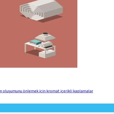
yon oluşumunu önlemek için kromat içerikli kaplamalar