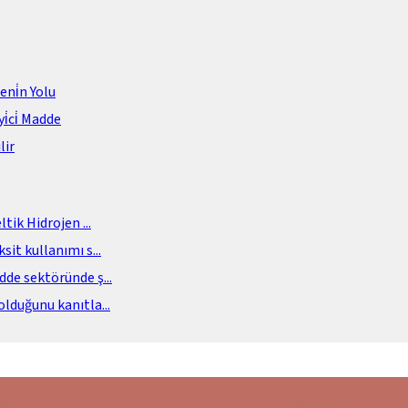
meni̇n Yolu
i̇ci̇ Madde
lir
eltik Hidrojen
...
sit kullanımı s
...
adde sektöründe ş
...
olduğunu kanıtla
...