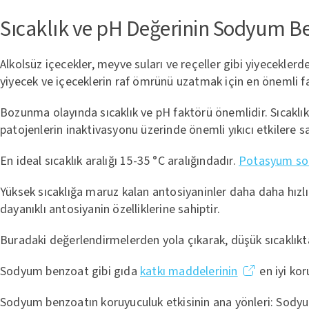
Sıcaklık ve pH Değerinin Sodyum Benz
Alkolsüz içecekler, meyve suları ve reçeller gibi yiyecekl
yiyecek ve içeceklerin raf ömrünü uzatmak için en önemli f
Bozunma olayında sıcaklık ve pH faktörü önemlidir. Sıcaklı
patojenlerin inaktivasyonu üzerinde önemli yıkıcı etkilere sa
En ideal sıcaklık aralığı 15-35 °C aralığındadır.
Potasyum sor
Yüksek sıcaklığa maruz kalan antosiyaninler daha daha hız
dayanıklı antosiyanin özelliklerine sahiptir.
Buradaki değerlendirmelerden yola çıkarak, düşük sıcaklıkt
Sodyum benzoat gibi gıda
katkı maddelerinin
en iyi kor
Sodyum benzoatın koruyuculuk etkisinin ana yönleri: Sodyu