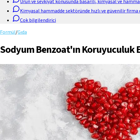
Urun ve sevkiyat konusunda basarili, kimyasal ve hamm
Kimyasal hammadde sektöründe hızlı ve güvenilir firma 
Cok bilgilendirici
Formül
/
Gıda
Sodyum Benzoat'ın Koruyuculuk Et