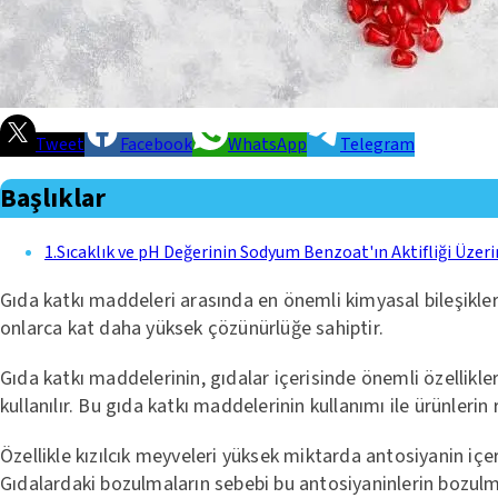
Tweet
Facebook
WhatsApp
Telegram
Başlıklar
1
.
Sıcaklık ve pH Değerinin Sodyum Benzoat'ın Aktifliği Üzeri
Gıda katkı maddeleri arasında en önemli kimyasal bileşikler
onlarca kat daha yüksek çözünürlüğe sahiptir.
Gıda katkı maddelerinin, gıdalar içerisinde önemli özellik
kullanılır. Bu gıda katkı maddelerinin kullanımı ile ürünleri
Özellikle kızılcık meyveleri yüksek miktarda antosiyanin içe
Gıdalardaki bozulmaların sebebi bu antosiyaninlerin bozul