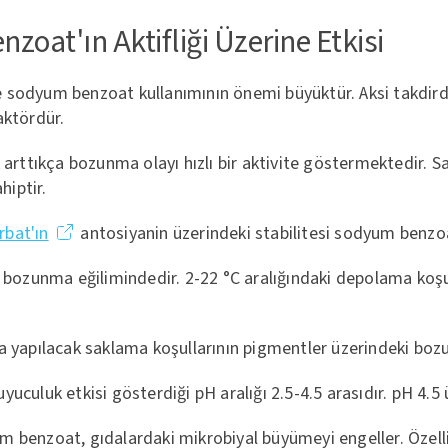
oat'ın Aktifliği Üzerine Etkisi
erde sodyum benzoat kullanımının önemi büyüktür. Aksi takd
aktördür.
k arttıkça bozunma olayı hızlı bir aktivite göstermektedir
hiptir.
bat'ın
antosiyanin üzerindeki stabilitesi sodyum benzo
lı bozunma eğilimindedir. 2-22 °C aralığındaki depolama k
a yapılacak saklama koşullarının pigmentler üzerindeki bozu
uyuculuk etkisi gösterdiği pH aralığı 2.5-4.5 arasıdır. pH 4.
m benzoat, gıdalardaki mikrobiyal büyümeyi engeller. Özell