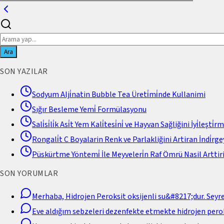
Ara
SON YAZILAR
Sodyum Alji̇natin Bubble Tea Üreti̇mi̇nde Kullanimi
Sığır Besleme Yemi̇ Formülasyonu
Sali̇si̇li̇k Asi̇t Yem Kali̇tesi̇ni̇ ve Hayvan Sağliğini İyi̇leşti̇r
Rongali̇t C Boyalarin Renk ve Parlakliğini Artiran İndi̇rgey
Püskürtme Yöntemi̇ İle Meyveleri̇n Raf Ömrü Nasil Arttiri
SON YORUMLAR
Merhaba, Hidrojen Peroksit oksijenli su&#8217;dur. Seyr
Eve aldığım sebzeleri dezenfekte etmekte hidrojen perok