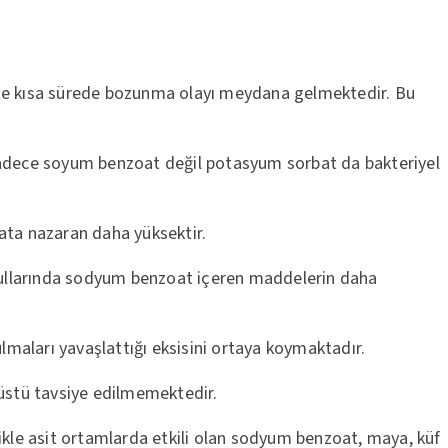
irde kısa sürede bozunma olayı meydana gelmektedir. Bu
. Sadece soyum benzoat değil potasyum sorbat da bakteriyel
ata nazaran daha yüksektir.
oşullarında sodyum benzoat içeren maddelerin daha
lmaları yavaşlattığı eksisini ortaya koymaktadır.
5 üstü tavsiye edilmemektedir.
ikle asit ortamlarda etkili olan sodyum benzoat, maya, küf