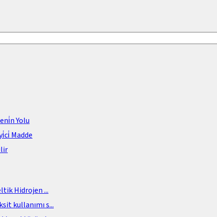
meni̇n Yolu
i̇ci̇ Madde
lir
eltik Hidrojen
...
sit kullanımı s
...