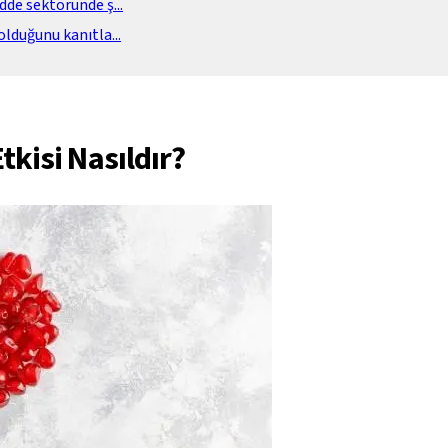
adde sektöründe ş
...
olduğunu kanıtla
...
kisi Nasıldır?