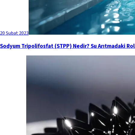
20 Şubat 2023
Sodyum Tripolifosfat (STPP) Nedir? Su Arıtmadaki Rolü